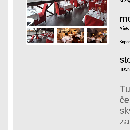
Kuch
mo
Místo
Kapac
st
Hlavn
Tu
če
sk
za