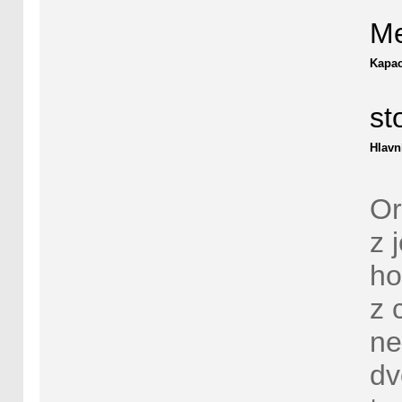
Me
Kapac
st
Hlavn
Or
z 
ho
z 
ne
dv