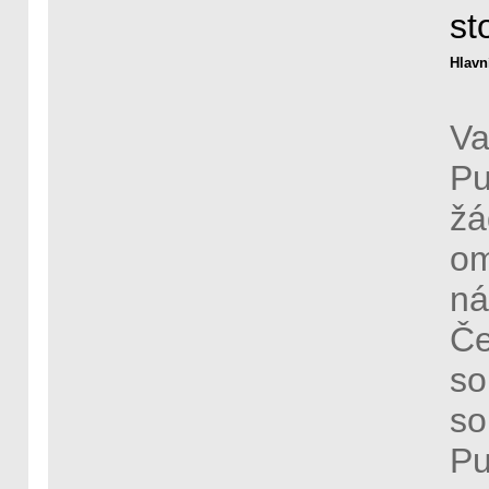
st
Hlavn
Va
Pu
žá
om
ná
Če
so
so
Pu