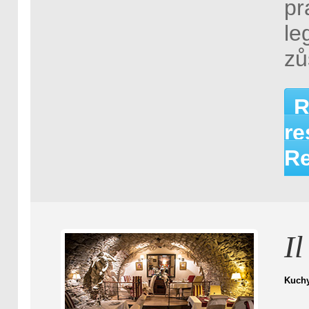
pr
le
zů
R
re
Re
I
Kuch