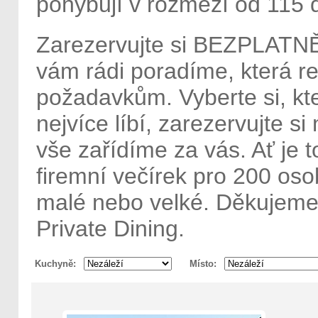
pohybují v rozmezí od 115 
Zarezervujte si BEZPLATNĚ
vám rádi poradíme, která r
požadavkům. Vyberte si, kt
nejvíce líbí, zarezervujte s
vše zařídíme za vás. Ať je 
firemní večírek pro 200 oso
malé nebo velké. Děkujeme
Private Dining.
Kuchyně
Místo