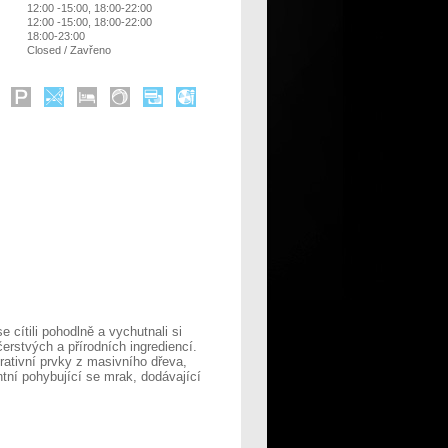
12:00 -15:00, 18:00-22:00
12:00 -15:00, 18:00-22:00
18:00-23:00
Closed / Zavřeno
e cítili pohodlně a vychutnali si
erstvých a přírodních ingrediencí.
ativní prvky z masivního dřeva,
tní pohybující se mrak, dodávající