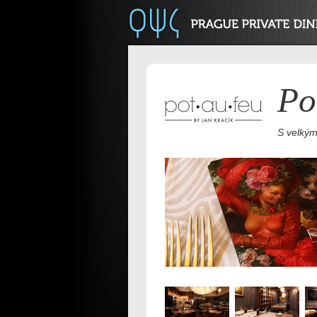
Po
S velkým