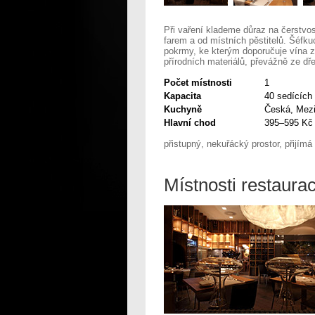
Při vaření klademe důraz na čerstvos
farem a od místních pěstitelů. Šéfk
pokrmy, ke kterým doporučuje vína zk
přírodních materiálů, převážně ze dř
Počet místnosti
1
Kapacita
40 sedících 
Kuchyně
Česká, Mezi
Hlavní chod
395–595 Kč
přistupný, nekuřácký prostor, přijímá 
Místnosti restaura