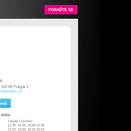
PORAĎTE SE
eu
 110 00 Prague 1
w.potaufeu.cz/
ovat
í doba
Closed / Zavřeno
12:00 -15:00, 18:00-22:00
12:00 -15:00, 18:00-22:00