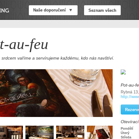
Naše doporučení
Seznam všech
t-au-feu
 srdcem vaříme a servírujeme každému, kdo nás navštíví.
Pot-au-f
Rybná 13,
http://ww
Rezerv
Otevírac
Pondělí
Úterý
Středa