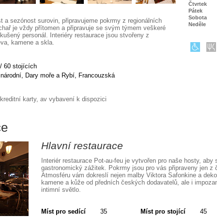
Čtvrtek
Pátek
Sobota
t a sezónost surovin, připravujeme pokrmy z regionálních
Neděle
uchař je vždy přítomen a připravuje se svým týmem veškeré
ušený personál. Interiéry restaurace jsou stvořeny z
eva, kamene a skla.
/ 60 stojících
národní, Dary moře a Rybí, Francouzská
kreditní karty, av vybavení k dispozici
ce
Hlavní restaurace
Interiér restaurace Pot-au-feu je vytvořen pro naše hosty, aby s
gastronomický zážitek. Pokrmy jsou pro vás připraveny jen z č
Atmosféru vám dokreslí nejen malby Viktora Safonkine a dekor
kamene a kůže od předních českých dodavatelů, ale i impozan
intimní světlo.
Míst pro sedící
35
Míst pro stojící
45