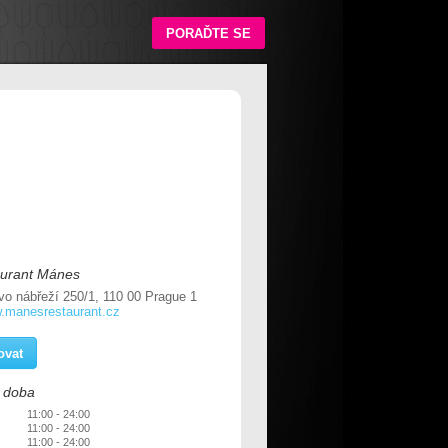
PORAĎTE SE
aurant Mánes
o nábřeží 250/1, 110 00 Prague 1
w.manesrestaurant.cz
ovat
í doba
11:00 - 24:00
11:00 - 24:00
11:00 - 24:00