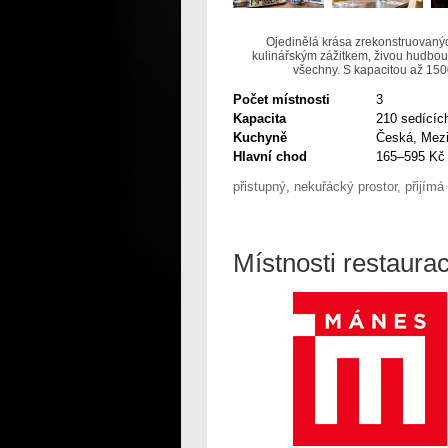
Ojedinělá krása zrekonstruovaných
kulinářským zážitkem, živou hudbou,
všechny. S kapacitou až 1500
Počet místnosti
3
Kapacita
210 sedících
Kuchyně
Česká, Mezi
Hlavní chod
165–595 Kč
přistupný, nekuřácký prostor, přijímá 
Místnosti restaura