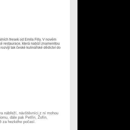
lních fresek od Emila Filly. V novém
ké restaurace, která nabízí znamenitou
rozvíjí tak české kulinářské dědictví do
a nábřeží, návštěvníci z ní mohou
omu, dále pak Petřín, Žofín,
ně za hezkého počasí.