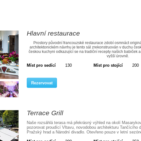
Hlavní restaurace
Prostory původní francouzské restaurace zdobí osmnáct originá
architektonickém návrhu je tento sál zrekonstruován v duchu čes
českou kuchyni odkazující se na tradiční recepty našich babiček a 
vyšší úrovně.
Míst pro sedící
130
Míst pro stojící
200
Rezervovat
Terrace Grill
Naše rozsáhlá terasa má překrásný výhled na okolí Masarykov
pozorovat proudící Vltavu, novodobou architekturu Tančícího d
Pražský hrad a Národní divadlo. Otevřeno pouze v letní sezó