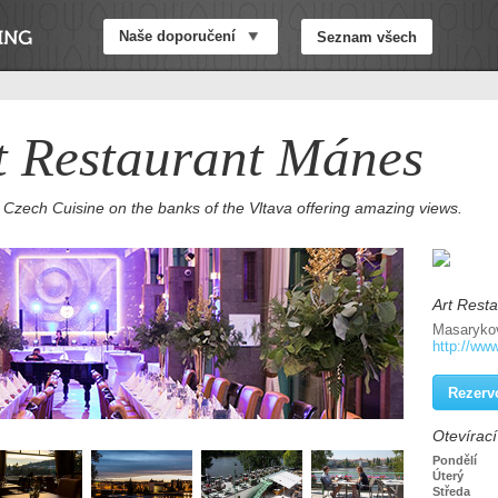
Naše doporučení
Seznam všech
t Restaurant Mánes
 Czech Cuisine on the banks of the Vltava offering amazing views.
Art Rest
Masarykov
http://ww
Rezerv
Otevírac
Pondělí
Úterý
Středa