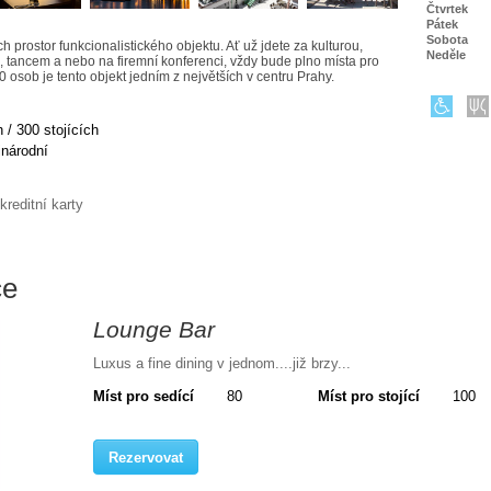
Čtvrtek
Pátek
Sobota
 prostor funkcionalistického objektu. Ať už jdete za kulturou,
Neděle
 tancem a nebo na firemní konferenci, vždy bude plno místa pro
 osob je tento objekt jedním z největších v centru Prahy.
 / 300 stojících
národní
kreditní karty
ce
Lounge Bar
Luxus a fine dining v jednom....již brzy...
Míst pro sedící
80
Míst pro stojící
100
Rezervovat